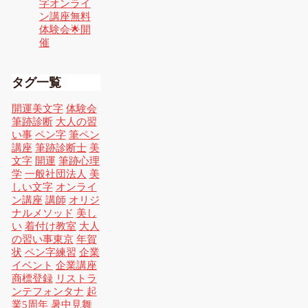
字オンライ
ン講座無料
体験会🌟開
催
タグ一覧
開運美文字
体験会
筆跡診断
大人の習
い事
ペン字
筆ペン
講座
筆跡診断士
美
文字
開運
筆跡心理
学
一般社団法人
美
しい文字
オンライ
ン講座
講師
オリジ
ナルメソッド
美し
い
着付け教室
大人
の習い事東京
年賀
状
ペン字練習
企業
イベント
企業講座
商標登録
リストラ
ンテフォンタナ
起
業5周年
暑中見舞